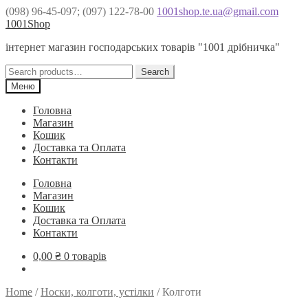
(098) 96-45-097; (097) 122-78-00
1001shop.te.ua@gmail.com
Перейти
Перейти
1001Shop
до
до
інтернет магазин господарських товарів "1001 дрібничка"
навігації
контенту
Search
Search
for:
Меню
Головна
Магазин
Кошик
Доставка та Оплата
Контакти
Головна
Магазин
Кошик
Доставка та Оплата
Контакти
0,00
₴
0 товарів
Home
/
Носки, колготи, устілки
/
Колготи